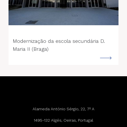
--->
Modernização da escola secundária D.
Maria II (Braga)
Alameda António Sérgio, 22, 7º A
1495-132 Algés, Oeiras, Portugal