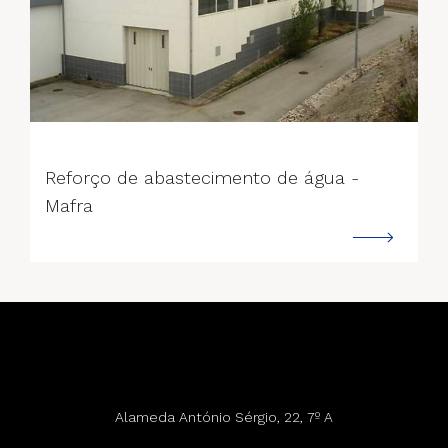
--->
Reforço de abastecimento de água -
Mafra
Alameda António Sérgio, 22, 7º A