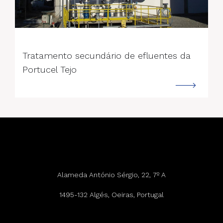
--->
Tratamento secundário de efluentes da
Portucel Tejo
Alameda António Sérgio, 22, 7º A
1495-132 Algés, Oeiras, Portugal