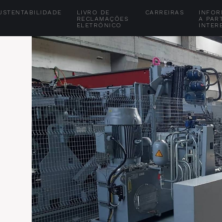
USTENTABILIDADE
LIVRO DE
CARREIRAS
INFO
RECLAMAÇÕES
A PAR
ELETRÓNICO
INTER