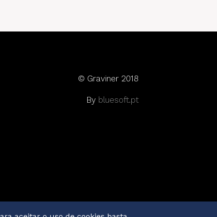
© Graviner 2018
By
bluesoft.pt
ara aceitar o uso de cookies basta