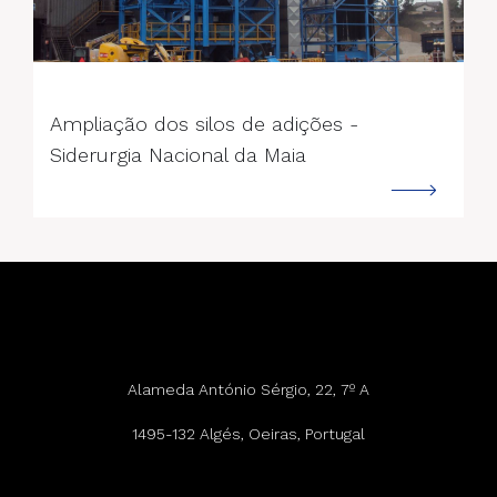
--->
Ampliação dos silos de adições -
Siderurgia Nacional da Maia
Alameda António Sérgio, 22, 7º A
1495-132 Algés, Oeiras, Portugal