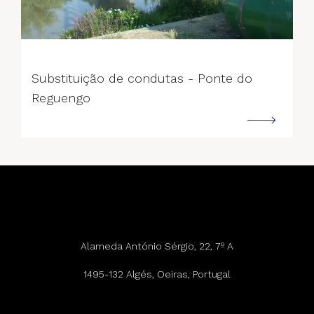
--->
Substituição de condutas - Ponte do
Reguengo
Alameda António Sérgio, 22, 7º A
1495-132 Algés, Oeiras, Portugal