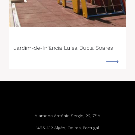
--->
Jardim-de-Infância Luísa Ducla Soares
Alameda António Sérgio, 22, 7º A
1495-132 Algés, Oeiras, Portugal