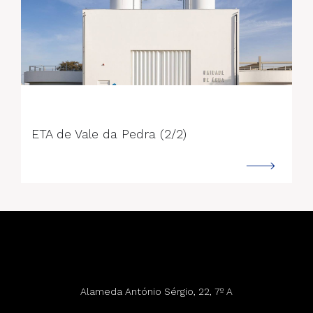
--->
ETA de Vale da Pedra (2/2)
Alameda António Sérgio, 22, 7º A